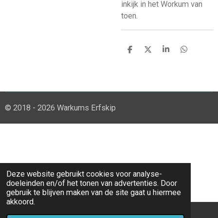
inkijk in het Workum van
toen.
D
D
S
D
e
e
h
e
l
e
a
l
e
l
r
e
n
e
n
© 2018 - 2026 Warkums Erfskip
Deze website gebruikt cookies voor analyse-
doeleinden en/of het tonen van advertenties. Door
gebruik te blijven maken van de site gaat u hiermee
akkoord.