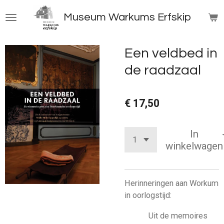
Ga
Museum Warkums Erfskip
direct
naar
de
Een veldbed in
hoofdinhoud
de raadzaal
€ 17,50
In
winkelwagen
Herinneringen aan Workum
in oorlogstijd:
Uit de memoires